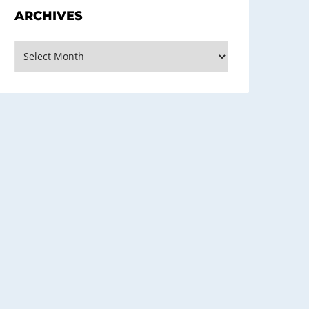
ARCHIVES
rchives