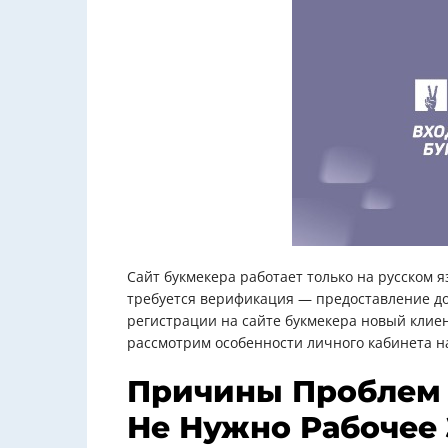
Сайт букмекера работает только на русском 
требуется верификация — предоставление до
регистрации на сайте букмекера новый клиен
рассмотрим особенности личного кабинета на
Причины Проблем 
Не Нужно Рабочее