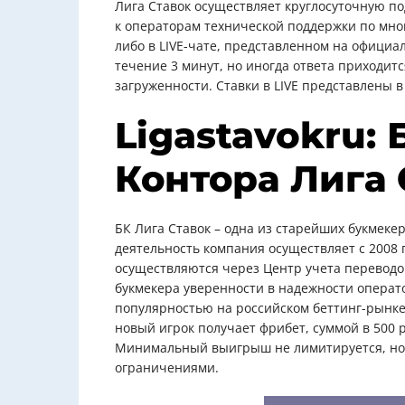
Лига Ставок осуществляет круглосуточную по
к операторам технической поддержки по мно
либо в LIVE-чате, представленном на офици
течение 3 минут, но иногда ответа приходит
загруженности. Ставки в LIVE представлены в
Ligastavokru:
Контора Лига 
БК Лига Ставок – одна из старейших букмеке
деятельность компания осуществляет с 2008 
осуществляются через Центр учета переводо
букмекера уверенности в надежности операто
популярностью на российском беттинг-рынке
новый игрок получает фрибет, суммой в 500 
Минимальный выигрыш не лимитируется, но п
ограничениями.