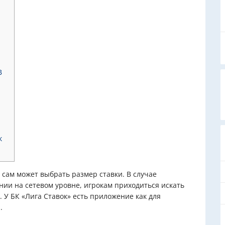
В
к
 сам может выбрать размер ставки. В случае
нии на сетевом уровне, игрокам приходиться искать
. У БК «Лига Ставок» есть приложение как для
.