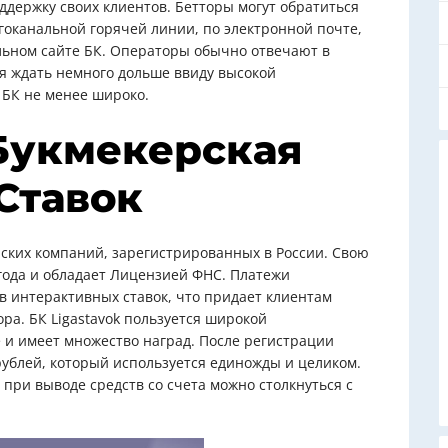
ддержку своих клиентов. Бетторы могут обратиться
гоканальной горячей линии, по электронной почте,
альном сайте БК. Операторы обычно отвечают в
ся ждать немного дольше ввиду высокой
 БК не менее широко.
 Букмекерская
Ставок
рских компаний, зарегистрированных в России. Свою
года и обладает Лицензией ФНС. Платежи
в интерактивных ставок, что придает клиентам
ра. БК Ligastavok пользуется широкой
 и имеет множество наград. После регистрации
рублей, который используется единожды и целиком.
ри выводе средств со счета можно столкнуться с