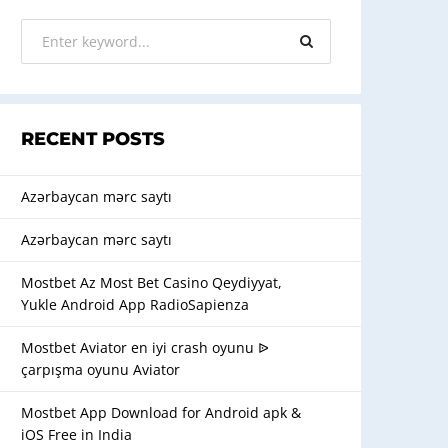
RECENT POSTS
Azərbaycan mərc saytı
Azərbaycan mərc saytı
Mostbet Az Most Bet Casino Qeydiyyat,
Yukle Android App RadioSapienza
Mostbet Aviator en iyi crash oyunu ᐉ
çarpışma oyunu Aviator
Mostbet App Download for Android apk &
iOS Free in India