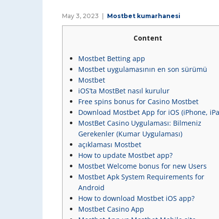
May 3, 2023
Mostbet kumarhanesi
Content
Mostbet Betting app
Mostbet uygulamasının en son sürümü
Mostbet
iOS’ta MostBet nasıl kurulur
Free spins bonus for Casino Mostbet
Download Mostbet App for iOS (iPhone, iPa
MostBet Casino Uygulaması: Bilmeniz
Gerekenler (Kumar Uygulaması)
açıklaması Mostbet
How to update Mostbet app?
Mostbet Welcome bonus for new Users
Mostbet Apk System Requirements for
Android
How to download Mostbet iOS app?
Mostbet Casino App