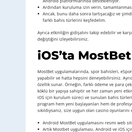
Android platformlarında destekleniyor.
Ardından kuruluma izin verin, tamamlanmasını
Ancak, bunu daha sonra tartışacağız ve şimd
farklı bahis türlerini keşfedelim.
Ayrıca etkinliğin gidişatını takip edebilir ve ka
değiştiğini izleyebilirsiniz.
iOS’ta MostBet
MostBet uygulamalarında, spor bahisleri, eSporla
yapabilir ve hatta hepsini deneyebilirsiniz. Ayrı
özellik sunar. Örneğin, farklı ödeme ve para çek
köklü bir yapıya sahiptir ve her zaman yeni etki
iOS için kurulum süreci ve sunulan bahis türler
program hem yeni başlayanları hem de profesyon
sıkıldıysanız, size uygun olan casino oyunlarını
Android MostBet uygulamasını resmi web sites
Artık Mostbet uygulaması, Android ve iOS içi