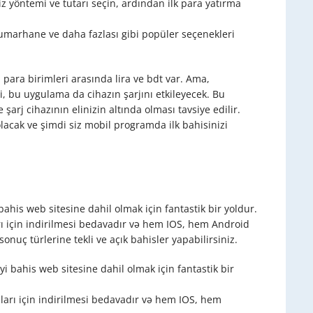
z yöntemi ve tutarı seçin, ardından ilk para yatırma
ı kumarhane ve daha fazlası gibi popüler seçenekleri
n para birimleri arasında lira ve bdt var. Ama,
, bu uygulama da cihazın şarjını etkileyecek. Bu
arj cihazının elinizin altında olması tavsiye edilir.
acak ve şimdi siz mobil programda ilk bahisinizi
his web sitesine dahil olmak için fantastik bir yoldur.
ı için indirilmesi bedavadır və hem IOS, hem Android
onuç türlerine tekli ve açık bahisler yapabilirsiniz.
 bahis web sitesine dahil olmak için fantastik bir
arı için indirilmesi bedavadır və hem IOS, hem