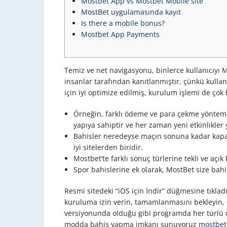
Mostbet App vs Mostbet Mobile site
MostBet uygulamasında kayıt
Is there a mobile bonus?
Mostbet App Payments
Temiz ve net navigasyonu, binlerce kullanıcıyı 
insanlar tarafından kanıtlanmıştır, çünkü kullanı
için iyi optimize edilmiş, kurulum işlemi de çok b
Örneğin, farklı ödeme ve para çekme yöntemler
yapıya sahiptir ve her zaman yeni etkinlikler y
Bahisler neredeyse maçın sonuna kadar kapa
iyi sitelerden biridir.
Mostbet’te farklı sonuç türlerine tekli ve açık 
Spor bahislerine ek olarak, MostBet size bahi
Resmi sitedeki “iOS için İndir” düğmesine tıklad
kuruluma izin verin, tamamlanmasını bekleyin, ot
versiyonunda olduğu gibi programda her türlü d
modda bahis yapma imkanı sunuyoruz
mostbet