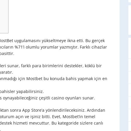
MostBet uygulamasını yükseltmeye ikna etti. Bu gerçek
cıların %71’i olumlu yorumlar yazmıştır. Farklı cihazlar
asittir.
i sunar, farklı para birimlerini destekler, köklü bir
aratır.
nmadığı için Mostbet bu konuda bahis yapmak için en
bahisler yapabilirsiniz.
s oynayabileceğiniz çeşitli casino oyunları sunar.
ıktan sonra App Store’a yönlendirileceksiniz. Ardından
urum açın ve işiniz bitti. Evet, Mostbet’in temel
estek hizmeti mevcuttur. Bu kategoride sizlere canlı
.