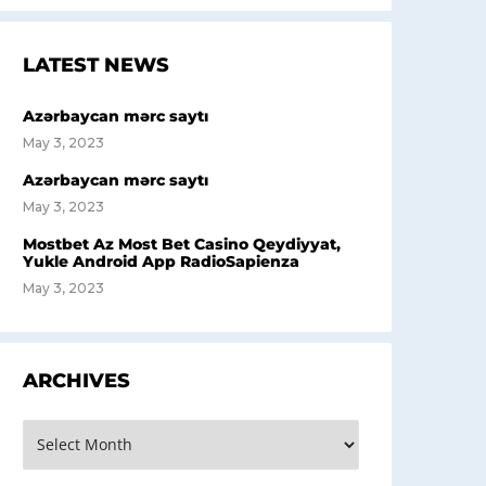
LATEST NEWS
Azərbaycan mərc saytı
May 3, 2023
Azərbaycan mərc saytı
May 3, 2023
Mostbet Az Most Bet Casino Qeydiyyat,
Yukle Android App RadioSapienza
May 3, 2023
ARCHIVES
rchives