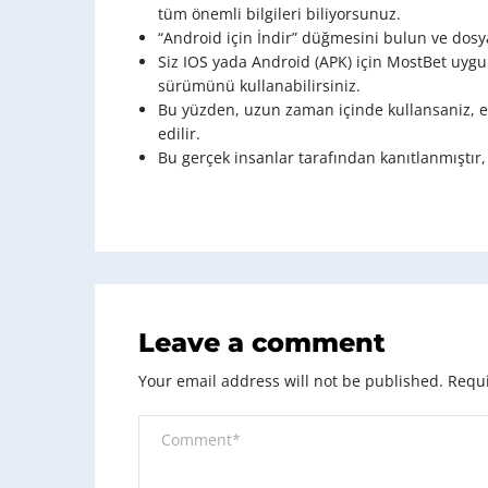
tüm önemli bilgileri biliyorsunuz.
“Android için İndir” düğmesini bulun ve dosya
Siz IOS yada Android (APK) için MostBet uygu
sürümünü kullanabilirsiniz.
Bu yüzden, uzun zaman içinde kullansaniz, eli
edilir.
Bu gerçek insanlar tarafından kanıtlanmıştır,
Leave a comment
Your email address will not be published.
Requi