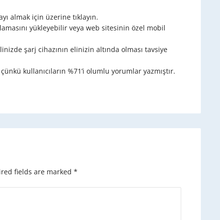
yı almak için üzerine tıklayın.
lamasını yükleyebilir veya web sitesinin özel mobil
nizde şarj cihazının elinizin altında olması tavsiye
 çünkü kullanıcıların %71’i olumlu yorumlar yazmıştır.
red fields are marked
*