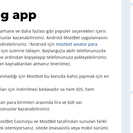
ng app
umarhane ve daha fazlası gibi popüler seçenekleri içerir.
bonuslar kazanabilirsiniz. Android MostBet uygulamasını
direbilirsiniz. “Android için
mostbet aviator para
çin üzerine tıklayın. Başlangıçta akıllı telefonunuzda
r ve ardından kopyalayıp telefonunuza yükleyebilirsiniz.
ayan kaynaklardan almanız önerilmez.
nmadığı için Mostbet bu konuda bahis yapmak için en
arı için indirilmesi bedavadır və hem IOS, hem
lan para birimleri arasında lira ve bdt var.
 bonuslar kazanabilirsiniz.
A
ostBet Casino’yu ve MostBet tarafından sunulan farklı
mek istemiyorsanız, sitede (masaüstü veya mobil sürüm)