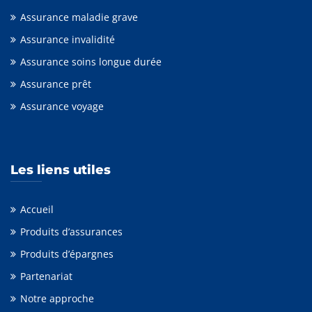
Assurance maladie grave
Assurance invalidité
Assurance soins longue durée
Assurance prêt
Assurance voyage
Les liens utiles
Accueil
Produits d’assurances
Produits d’épargnes
Partenariat
Notre approche