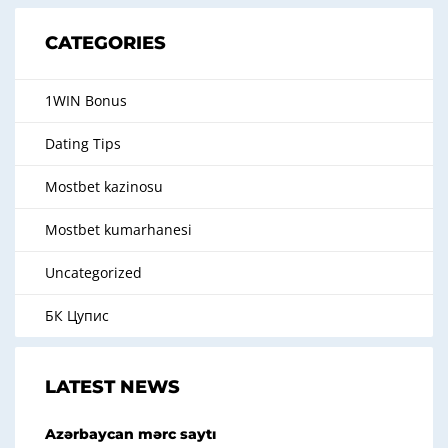
CATEGORIES
1WIN Bonus
Dating Tips
Mostbet kazinosu
Mostbet kumarhanesi
Uncategorized
БК Цупис
LATEST NEWS
Azərbaycan mərc saytı